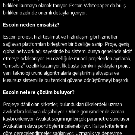
birlikleri kurmaya olanak tanıyor. Escoin Whitepaper da bu iş
birlikleri özelinde önemli detaylar içeriyor.
Escoin neden emsalsiz?
Escoin projesi, hızlı teslimat ve hızlı ulaşım gibi hizmetler
sağlayan platformları birleştiren bir özelliğe sahip. Proje, geniş
global network ağı sayesinde bu sistemi dünya genelinde aktif
etmeye odaklanıyor. Bu özelliği ile muadil projelerden ayrılarak,
“emsalsiz” özellik kazanıyor. İlk başta temkinli yaklaşılan proje,
yeni teknoloji ürünü algoritmalarla geliştirilmiş altyapısı ve
kusursuz sistemi ile bu temkini güvene dönüştürmeyi başardı.
Escoin nelere çözüm buluyor?
Projeye dâhil olan şirketler, bulundukları ülkelerdeki uzman
avukatlara kolayca ulaşabiliyor. Online görüşmeler ile zaman
kaybı önleniyor. Avukat seçimi için birçok parametre sunuluyor.
Avukatların dava portföyleri incelenebiliyor. Kalite kriterlerine
göre derecelendirmeler sağlanıyor. Uzmanlık ve deneyime