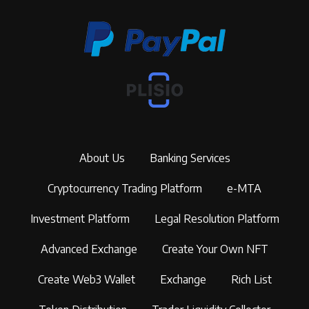
About Us
Banking Services
Cryptocurrency Trading Platform
e-MTA
Investment Platform
Legal Resolution Platform
Advanced Exchange
Create Your Own NFT
Create Web3 Wallet
Exchange
Rich List