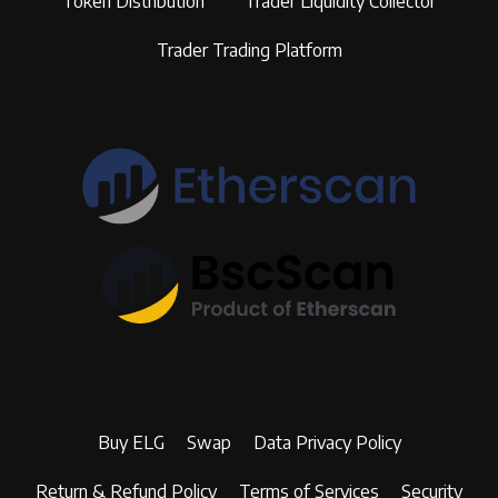
Token Distribution
Trader Liquidity Collector
Trader Trading Platform
Buy ELG
Swap
Data Privacy Policy
Return & Refund Policy
Terms of Services
Security