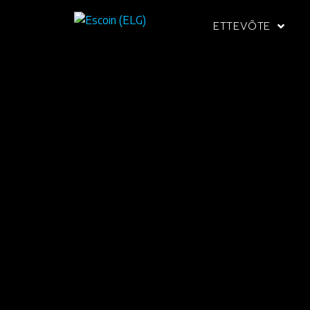
ETTEVÕTE