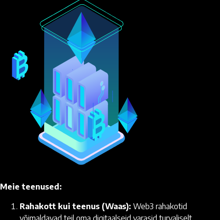
Meie teenused:
Rahakott kui teenus (Waas):
Web3 rahakotid
võimaldavad teil oma digitaalseid varasid turvaliselt