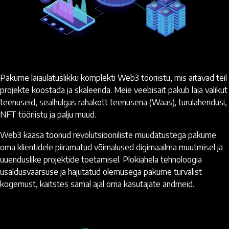
Pakume laiaulatuslikku komplekti Web3 tööriistu, mis aitavad teil
projekte koostada ja skaleerida. Meie veebisait pakub laia valikut
teenuseid, sealhulgas rahakott teenusena (Waas), turulahendusi,
NFT tööriistu ja palju muud.
Web3 kaasa toonud revolutsiooniliste muudatustega pakume
oma klientidele piiramatud võimalused digimaailma muutmisel ja
uuenduslike projektide toetamisel. Plokiahela tehnoloogia
usaldusväärsuse ja hajutatud olemusega pakume turvalist
kogemust, kaitstes samal ajal oma kasutajate andmeid.