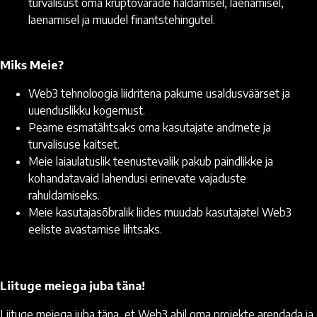
turvalisust oma krüptovarade haldamisel, laenamisel,
laenamisel ja muudel finantstehingutel.
Miks Meie?
Web3 tehnoloogia liidritena pakume usaldusväärset ja
uuenduslikku kogemust.
Peame esmatähtsaks oma kasutajate andmete ja
turvalisuse kaitset.
Meie laiaulatuslik teenustevalik pakub paindlikke ja
kohandatavaid lahendusi erinevate vajaduste
rahuldamiseks.
Meie kasutajasõbralik liides muudab kasutajatel Web3
eeliste avastamise lihtsaks.
Liituge meiega juba täna!
Liituge meiega juba täna, et Web3 abil oma projekte arendada ja