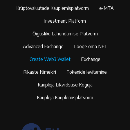
Krüptovaluutade Kauplemisplatvorm
e-MTA
Investment Platform
Õigusliku Lahendamise Platvorm
Advanced Exchange
Looge oma NFT
Create Web3 Wallet
Exchange
Rikaste Nimekiri
Tokenide levitamine
Kaupleja Likviidsuse Koguja
Kaupleja Kauplemisplatvorm