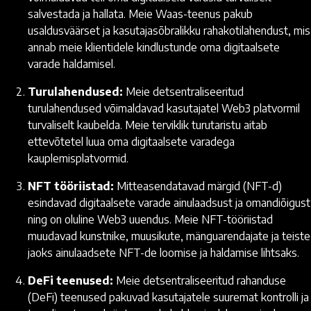
salvestada ja hallata. Meie Waas-teenus pakub
usaldusväärset ja kasutajasõbralikku rahakotilahendust, mis
annab meie klientidele kindlustunde oma digitaalsete
varade haldamisel.
Turulahendused:
Meie detsentraliseeritud
turulahendused võimaldavad kasutajatel Web3 platvormil
turvaliselt kaubelda. Meie terviklik turutaristu aitab
ettevõtetel luua oma digitaalsete varadega
kauplemisplatvormid.
NFT tööriistad:
Mitteasendatavad märgid (NFT-d)
esindavad digitaalsete varade ainulaadsust ja omandiõigust
ning on oluline Web3 uuendus. Meie NFT-tööriistad
muudavad kunstnike, muusikute, mänguarendajate ja teiste
jaoks ainulaadsete NFT-de loomise ja haldamise lihtsaks.
DeFi teenused:
Meie detsentraliseeritud rahanduse
(DeFi) teenused pakuvad kasutajatele suuremat kontrolli ja